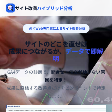
サイト改善
ハイブリッド分析
AI×Web専門家によるサイト改善分析
サイトのどこを直せば
成果につながるか、
データで即解
明
GA4データの診断で、
問合せ・注文が伸びない原
因を特定！
成果に直結する改善点だけをピンポイントで特定
します。