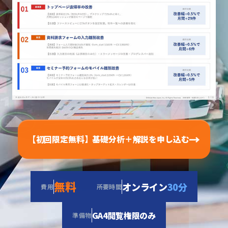
→
【初回限定無料】基礎分析＋解説を申し込む
無料
オンライン
30分
費用
所要時間
GA4閲覧権限のみ
準備物