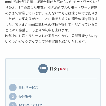
mmjでは昨年1月頃にほぼ全員が自宅からのリモートワークに切
り替え、1年経過した現在も 引き続きフルリモートワーク体制
のままで営業しています。そんないつもとは違う年ではありま
したが、大変ありがたいことに昨年も多くの開発依頼を頂きま
した。皆さまがmmjに変わらぬ信頼を寄せてくださっているこ
とに深く感謝し、心より御礼申し上げます。
昨年中に対応・リリースした案件の中から、公開可能なものを
いくつかピックアップして開発実績を紹介いたします。
目次
[
]
hide
自社サービス
受注案件
2021年にむけて