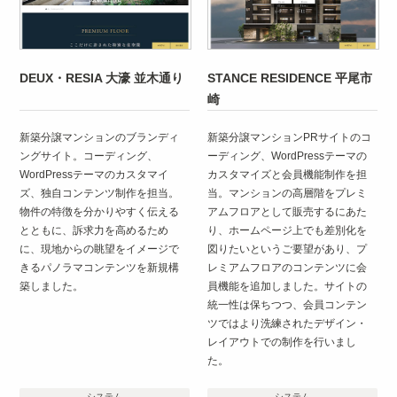
DEUX・RESIA 大濠 並木通り
STANCE RESIDENCE 平尾市
崎
新築分譲マンションのブランディ
新築分譲マンションPRサイトのコ
ングサイト。コーディング、
ーディング、WordPressテーマの
WordPressテーマのカスタマイ
カスタマイズと会員機能制作を担
ズ、独自コンテンツ制作を担当。
当。マンションの高層階をプレミ
物件の特徴を分かりやすく伝える
アムフロアとして販売するにあた
とともに、訴求力を高めるため
り、ホームページ上でも差別化を
に、現地からの眺望をイメージで
図りたいというご要望があり、プ
きるパノラマコンテンツを新規構
レミアムフロアのコンテンツに会
築しました。
員機能を追加しました。サイトの
統一性は保ちつつ、会員コンテン
ツではより洗練されたデザイン・
レイアウトでの制作を行いまし
た。
システム
システム