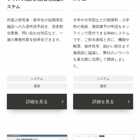
ステム
外国人研究者・留学生の短期滞在
大学や大学院などの授業料・入学
施設への入居申請手続き、宿舎割
料の免除、徴収猶予の申請をオン
当業務、問い合わせ対応など、一
ラインで受付できるWebシステム
連の事務作業を効率化できます。
です。ご担当者様と共に、機能や
帳票、操作性等、細かい部分まで
徹底的に協議し、弊社のノウハウ
を最大限に活用して開発しまし
た。
システム
システム
運用
運用
詳細を見る
詳細を見る