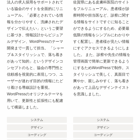
法人の求人採用をサポートされて
佐賀県にある皮膚科医院のサイト
いる協会のサイトを全面的にリニ
をフルリニューアル。患者様が診
ューアル。「必要とされている情
察時間や担当医など、診察に関す
報を分かりやすく、洗練されたデ
る情報をサイトですぐに知ること
ザインで伝えたい」というご要望
ができるようにするため、必要最
に基づき、情報設計からビジュア
低限の情報をシンプルにわかりや
ルデザイン、WordPressのテーマ
すく配置し、患者様が見たい情報
開発まで一貫して担当。 「シャー
にすぐアクセスできるようにしま
プ＆スタイリッシュで、落ち着き
した。 また、診察や先生の情報を
があって知的」というデザインコ
管理画面で簡単に更新できるよう
ンセプトのもと、協会の専門性と
にするためWordPressで制作。ス
信頼感を視覚的に表現しつつ、ユ
タイリッシュで美しく、真面目で
ーザーが迷わず目的の情報にたど
爽やか、親しみやすく、落ち着き
り着ける導線設計を重視。
があって上品なデザインテイスト
WordPressのオリジナルテーマを
を意識しました。
用いて、更新性と拡張性にも配慮
して構築しました。
システム
システム
デザイン
デザイン
コーディング
コーディング