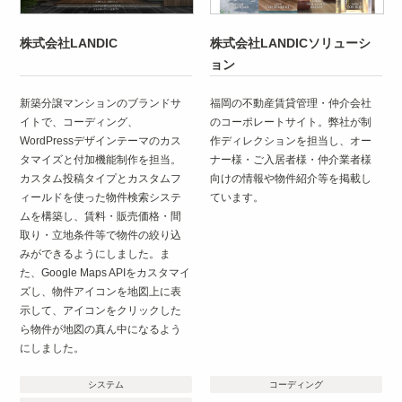
株式会社LANDIC
株式会社LANDICソリューシ
ョン
新築分譲マンションのブランドサ
福岡の不動産賃貸管理・仲介会社
イトで、コーディング、
のコーポレートサイト。弊社が制
WordPressデザインテーマのカス
作ディレクションを担当し、オー
タマイズと付加機能制作を担当。
ナー様・ご入居者様・仲介業者様
カスタム投稿タイプとカスタムフ
向けの情報や物件紹介等を掲載し
ィールドを使った物件検索システ
ています。
ムを構築し、賃料・販売価格・間
取り・立地条件等で物件の絞り込
みができるようにしました。ま
た、Google Maps APIをカスタマイ
ズし、物件アイコンを地図上に表
示して、アイコンをクリックした
ら物件が地図の真ん中になるよう
にしました。
システム
コーディング