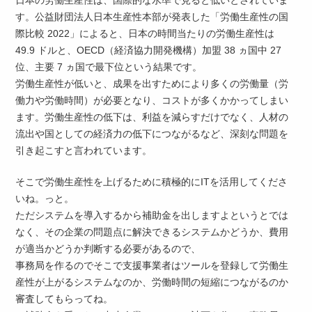
す。公益財団法人日本生産性本部が発表した「労働生産性の国
際比較 2022」によると、日本の時間当たりの労働生産性は
49.9 ドルと、OECD（経済協力開発機構）加盟 38 ヵ国中 27
位、主要 7 ヵ国で最下位という結果です。
労働生産性が低いと、成果を出すためにより多くの労働量（労
働力や労働時間）が必要となり、コストが多くかかってしまい
ます。労働生産性の低下は、利益を減らすだけでなく、人材の
流出や国としての経済力の低下につながるなど、深刻な問題を
引き起こすと言われています。
そこで労働生産性を上げるために積極的にITを活用してくださ
いね。っと。
ただシステムを導入するから補助金を出しますよというとでは
なく、その企業の問題点に解決できるシステムかどうか、費用
が適当かどうか判断する必要があるので、
事務局を作るのでそこで支援事業者はツールを登録して労働生
産性が上がるシステムなのか、労働時間の短縮につながるのか
審査してもらってね。