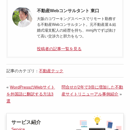
不動産Webコンサルタント 東口
大阪のコワーキングスペースでリモート勤務す
る不動産Webコンサルタント。元不動産屋＆結
婚式場支配人の経歴を持ち、mmj内でずば抜け
て高い交渉力と胆力をもつ。
投稿者の記事一覧を見る
記事のカテゴリ：
不動産テック
«
WordPressのWebサイト
問合せが2年で3倍に増加した不動
を外国語に翻訳する方法3
産サイトリニューアル事例紹介
»
選
サービス紹介
Service