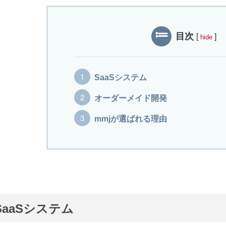
目次
[
]
hide
SaaSシステム
オーダーメイド開発
mmjが選ばれる理由
SaaSシステム