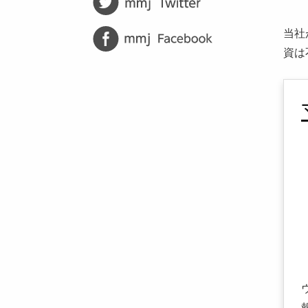
当社
資は