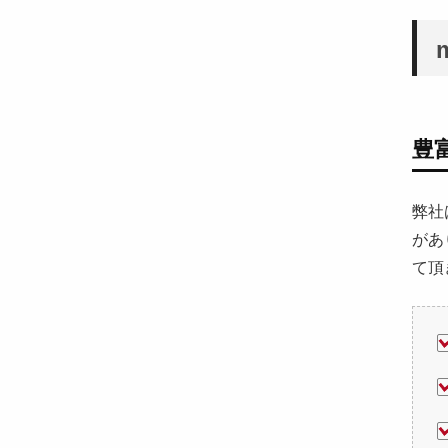
豊
弊社
があ
て頂